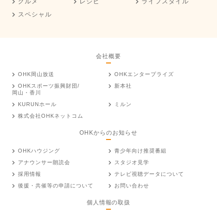
グルメ
レシピ
ライフスタイル
スペシャル
会社概要
OHK岡山放送
OHKエンタープライズ
OHKスポーツ振興財団/
新本社
岡山・香川
KURUNホール
ミルン
株式会社OHKネットコム
OHKからのお知らせ
OHKハウジング
青少年向け推奨番組
アナウンサー朗読会
スタジオ見学
採用情報
テレビ視聴データについて
後援・共催等の申請について
お問い合わせ
個人情報の取扱