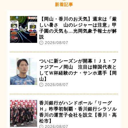
新着記事
【岡山・香川のお天気】週末は「厳
しい暑さ 山のレジャーは注意」甲
子園の天気も…光岡気象予報士が解
説
2026/08/07
ついに新シーズンが開幕！Ｊ１・フ
ァジアーノ岡山 注目は韓国代表と
してＷ杯経験のナ・サンホ選手【岡
山】
2026/08/07
香川銀行がハンドボール「リーグ
Ｈ」昨季初制覇・香川銀行シラソル
香川の運営子会社を設立【香川・高
松市】
2026/08/07