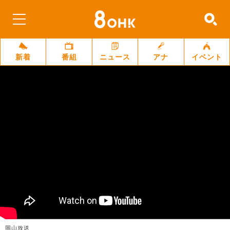
新着
番組
ニュース
アナ
イベント
岡山放送