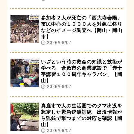
参加者２人が死亡の「西大寺会陽」
市民中心の１０００人を対象に祭り
などのイメージ調査へ【岡山・岡山
市】
2026/08/07
いざという時の救命の知識と技術が
学べる 倉敷市の商業施設で「赤十
字講習１００周年キャラバン」【岡
山】
2026/08/07
真庭市で人の生活圏でのクマ出没を
想定した緊急銃猟訓練 出没情報か
ら猟銃で撃つまでの対応を確認【岡
山】
2026/08/07