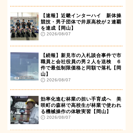
【速報】近畿インターハイ 新体操
競技・男子団体で井原高校が２連覇
を達成【岡山】
2026/08/07
【続報】新見市の入札談合事件で市
職員と会社役員の男２人を送検 ６
件で最低制限価格と同額で落札【岡
山】
2026/08/07
効率化進む林業の担い手育成へ 美
咲町の森林で高校生が林業で使われ
る機械操作の体験実習【岡山】
2026/08/07