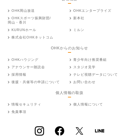
OHK岡山放送
OHKエンタープライズ
OHKスポーツ振興財団/
新本社
岡山・香川
KURUNホール
ミルン
株式会社OHKネットコム
OHKからのお知らせ
OHKハウジング
青少年向け推奨番組
アナウンサー朗読会
スタジオ見学
採用情報
テレビ視聴データについて
後援・共催等の申請について
お問い合わせ
個人情報の取扱
情報セキュリティ
個人情報について
免責事項