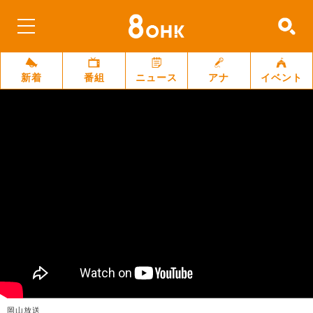
新着
番組
ニュース
アナ
イベント
岡山放送