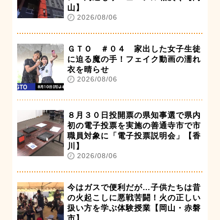
山】
2026/08/06
ＧＴＯ ＃０４ 家出した女子生徒
に迫る魔の手！フェイク動画の濡れ
衣を晴らせ
2026/08/06
８月３０日投開票の県知事選で県内
初の電子投票を実施の善通寺市で市
職員対象に「電子投票説明会」【香
川】
2026/08/06
今はガスで便利だが…子供たちは昔
の火起こしに悪戦苦闘！火の正しい
扱い方を学ぶ体験授業【岡山・赤磐
市】