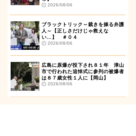
2026/08/06
ブラックトリック～裁きを操る弁護
人～【正しさだけじゃ救えな
い…】 ＃０４
2026/08/06
広島に原爆が投下され８１年 津山
市で行われた追悼式に参列の被爆者
は８７歳女性１人に【岡山】
2026/08/06