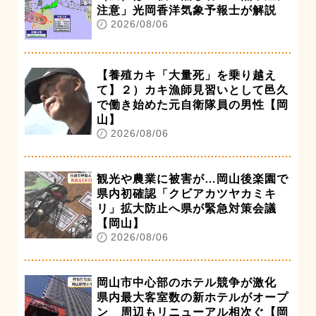
注意」光岡香洋気象予報士が解説
2026/08/06
【養殖カキ「大量死」を乗り越え
て】２）カキ漁師見習いとして邑久
で働き始めた元自衛隊員の男性【岡
山】
2026/08/06
観光や農業に被害が…岡山後楽園で
県内初確認「クビアカツヤカミキ
リ」拡大防止へ県が緊急対策会議
【岡山】
2026/08/06
岡山市中心部のホテル競争が激化
県内最大客室数の新ホテルがオープ
ン 周辺もリニューアル相次ぐ【岡