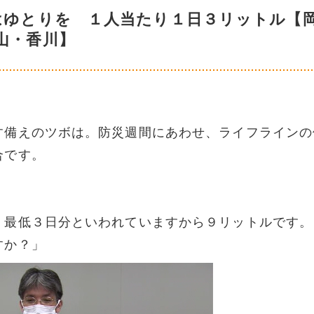
にはゆとりを １人当たり１日３リットル【
山・香川】
す備えのツボは。防災週間にあわせ、ライフラインの
合です。
、最低３日分といわれていますから９リットルです。
すか？」