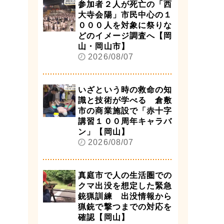
参加者２人が死亡の「西
大寺会陽」市民中心の１
０００人を対象に祭りな
どのイメージ調査へ【岡
山・岡山市】
2026/08/07
いざという時の救命の知
識と技術が学べる 倉敷
市の商業施設で「赤十字
講習１００周年キャラバ
ン」【岡山】
2026/08/07
真庭市で人の生活圏での
クマ出没を想定した緊急
銃猟訓練 出没情報から
猟銃で撃つまでの対応を
確認【岡山】