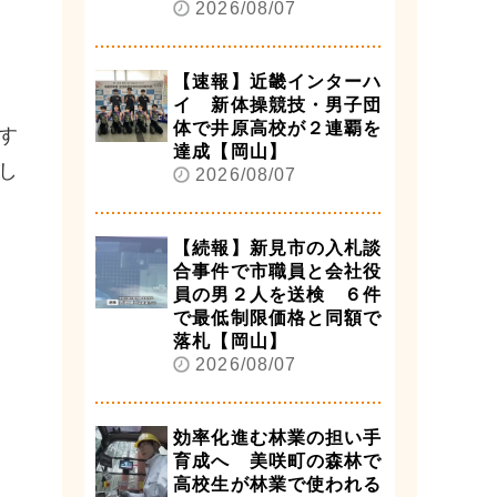
2026/08/07
【速報】近畿インターハ
イ 新体操競技・男子団
体で井原高校が２連覇を
す
達成【岡山】
し
2026/08/07
【続報】新見市の入札談
合事件で市職員と会社役
員の男２人を送検 ６件
で最低制限価格と同額で
落札【岡山】
2026/08/07
効率化進む林業の担い手
育成へ 美咲町の森林で
高校生が林業で使われる