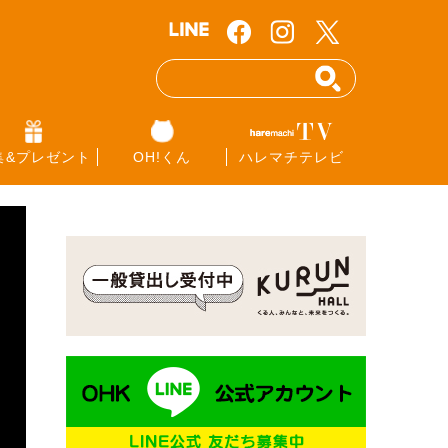
集&プレゼント
OH!くん
ハレマチテレビ