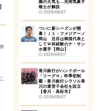
園の天気も…光岡気象予
岡
報士が解説
2026/08/07
ついに新シーズンが開
幕！Ｊ１・ファジアーノ
岡山 注目は韓国代表と
してＷ杯経験のナ・サン
停
ホ選手【岡山】
2026/08/07
香川銀行がハンドボール
「リーグＨ」昨季初制
こ
覇・香川銀行シラソル香
川の運営子会社を設立
【香川・高松市】
2026/08/07