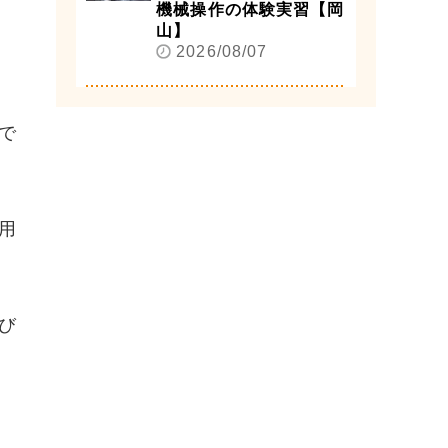
機械操作の体験実習【岡
山】
2026/08/07
で
用
び