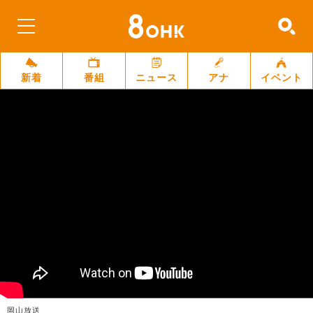
新着
番組
ニュース
アナ
イベント
岡山放送