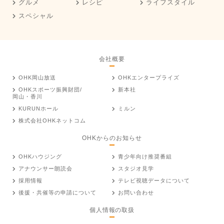
グルメ
レシピ
ライフスタイル
スペシャル
会社概要
OHK岡山放送
OHKエンタープライズ
OHKスポーツ振興財団/
新本社
岡山・香川
KURUNホール
ミルン
株式会社OHKネットコム
OHKからのお知らせ
OHKハウジング
青少年向け推奨番組
アナウンサー朗読会
スタジオ見学
採用情報
テレビ視聴データについて
後援・共催等の申請について
お問い合わせ
個人情報の取扱