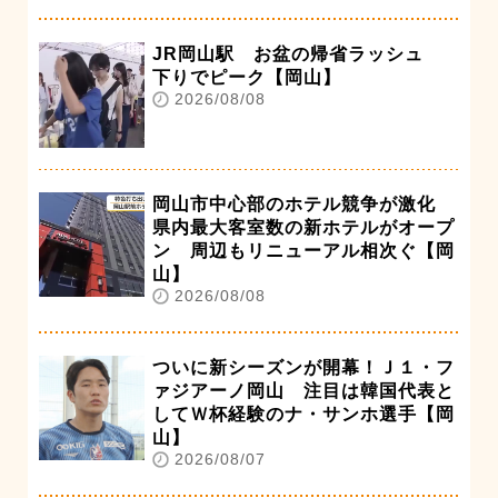
JR岡山駅 お盆の帰省ラッシュ
下りでピーク【岡山】
2026/08/08
岡山市中心部のホテル競争が激化
県内最大客室数の新ホテルがオープ
ン 周辺もリニューアル相次ぐ【岡
山】
2026/08/08
ついに新シーズンが開幕！Ｊ１・フ
ァジアーノ岡山 注目は韓国代表と
してＷ杯経験のナ・サンホ選手【岡
山】
2026/08/07