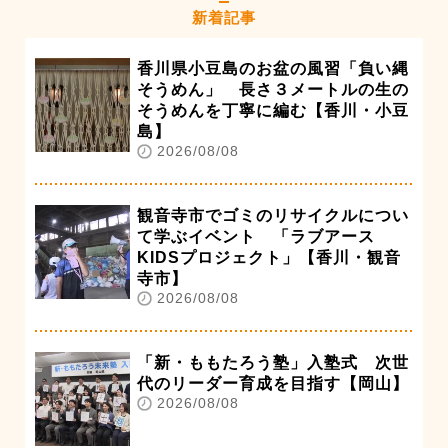
新着記事
香川県小豆島のお盆の風習「負い縄
そうめん」 長さ３メートルの生の
そうめんを丁寧に編む【香川・小豆
島】
2026/08/08
観音寺市でゴミのリサイクルについ
て学ぶイベント 「ラブアース
KIDSプロジェクト」【香川・観音
寺市】
2026/08/08
「新・ももたろう塾」入塾式 次世
代のリーダー育成を目指す【岡山】
2026/08/08