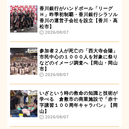
香川銀行がハンドボール「リーグ
Ｈ」昨季初制覇・香川銀行シラソル
香川の運営子会社を設立【香川・高
松市】
2026/08/07
参加者２人が死亡の「西大寺会陽」
市民中心の１０００人を対象に祭り
などのイメージ調査へ【岡山・岡山
市】
2026/08/07
いざという時の救命の知識と技術が
学べる 倉敷市の商業施設で「赤十
字講習１００周年キャラバン」【岡
山】
2026/08/07