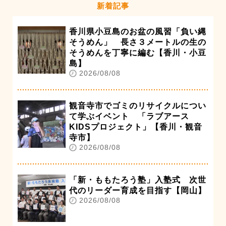
新着記事
香川県小豆島のお盆の風習「負い縄
そうめん」 長さ３メートルの生の
そうめんを丁寧に編む【香川・小豆
島】
2026/08/08
観音寺市でゴミのリサイクルについ
て学ぶイベント 「ラブアース
KIDSプロジェクト」【香川・観音
寺市】
2026/08/08
「新・ももたろう塾」入塾式 次世
代のリーダー育成を目指す【岡山】
2026/08/08