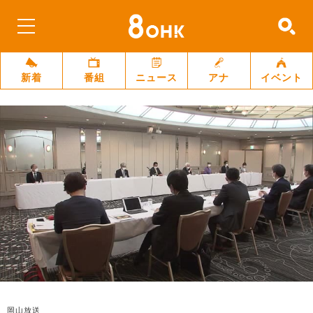
新着
番組
ニュース
アナ
イベント
岡山放送