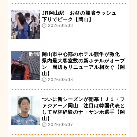
JR岡山駅 お盆の帰省ラッシュ
下りでピーク【岡山】
2026/08/08
岡山市中心部のホテル競争が激化
県内最大客室数の新ホテルがオープ
ン 周辺もリニューアル相次ぐ【岡
山】
2026/08/08
ついに新シーズンが開幕！Ｊ１・フ
ァジアーノ岡山 注目は韓国代表と
してＷ杯経験のナ・サンホ選手【岡
山】
2026/08/07