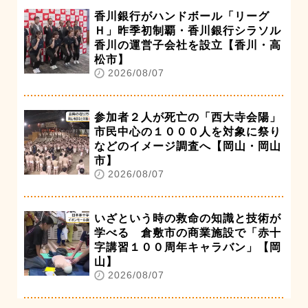
香川銀行がハンドボール「リーグ
Ｈ」昨季初制覇・香川銀行シラソル
香川の運営子会社を設立【香川・高
松市】
2026/08/07
参加者２人が死亡の「西大寺会陽」
市民中心の１０００人を対象に祭り
などのイメージ調査へ【岡山・岡山
市】
2026/08/07
いざという時の救命の知識と技術が
学べる 倉敷市の商業施設で「赤十
字講習１００周年キャラバン」【岡
山】
2026/08/07