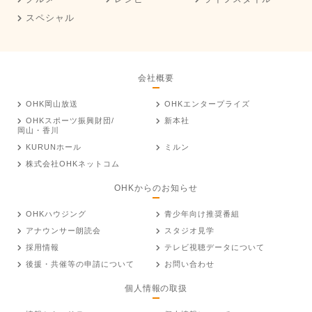
スペシャル
会社概要
OHK岡山放送
OHKエンタープライズ
OHKスポーツ振興財団/
新本社
岡山・香川
KURUNホール
ミルン
株式会社OHKネットコム
OHKからのお知らせ
OHKハウジング
青少年向け推奨番組
アナウンサー朗読会
スタジオ見学
採用情報
テレビ視聴データについて
後援・共催等の申請について
お問い合わせ
個人情報の取扱