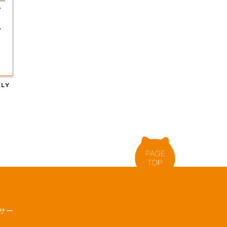
ラ
な
サー