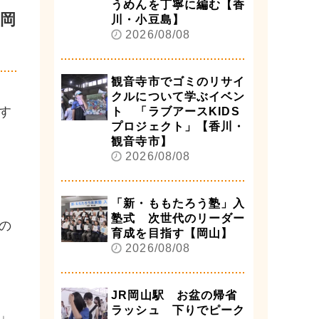
うめんを丁寧に編む【香
岡
川・小豆島】
2026/08/08
観音寺市でゴミのリサイ
クルについて学ぶイベン
す
ト 「ラブアースKIDS
プロジェクト」【香川・
観音寺市】
2026/08/08
「新・ももたろう塾」入
塾式 次世代のリーダー
の
育成を目指す【岡山】
2026/08/08
JR岡山駅 お盆の帰省
ラッシュ 下りでピーク
」