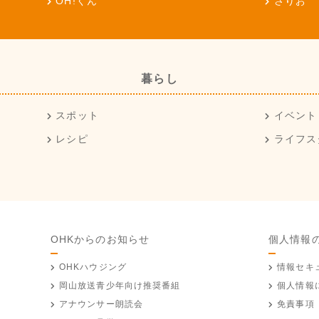
OH!くん
さりお
暮らし
スポット
イベント
レシピ
ライフス
OHKからのお知らせ
個人情報
OHKハウジング
情報セキ
岡山放送
青少年向け推奨番組
個人情報
アナウンサー朗読会
免責事項