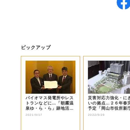
ピックアップ
バイオマス発電所やレス
災害対応力強化・に
トランなどに…「朝霧温
いの拠点…２６年春
泉ゆ・ら・ら」跡地活用
予定「岡山市役所新
で調印【岡山・...
舎」説明会 住民...
2021/9/17
2022/5/29