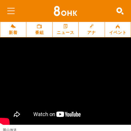
新着
番組
ニュース
アナ
イベント
岡山放送