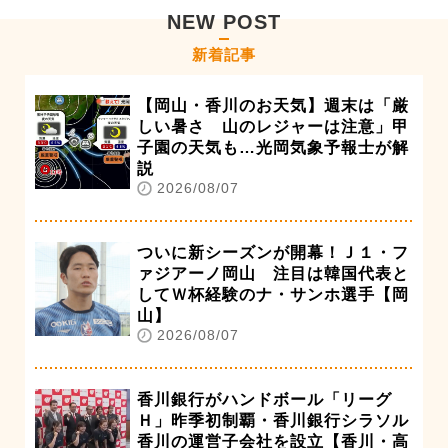
NEW POST
新着記事
【岡山・香川のお天気】週末は「厳
しい暑さ 山のレジャーは注意」甲
子園の天気も…光岡気象予報士が解
説
2026/08/07
ついに新シーズンが開幕！Ｊ１・フ
ァジアーノ岡山 注目は韓国代表と
してＷ杯経験のナ・サンホ選手【岡
山】
2026/08/07
香川銀行がハンドボール「リーグ
Ｈ」昨季初制覇・香川銀行シラソル
香川の運営子会社を設立【香川・高