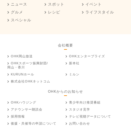
ニュース
スポット
イベント
グルメ
レシピ
ライフスタイル
スペシャル
会社概要
OHK岡山放送
OHKエンタープライズ
OHKスポーツ振興財団/
新本社
岡山・香川
KURUNホール
ミルン
株式会社OHKネットコム
OHKからのお知らせ
OHKハウジング
青少年向け推奨番組
アナウンサー朗読会
スタジオ見学
採用情報
テレビ視聴データについて
後援・共催等の申請について
お問い合わせ