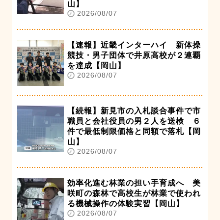
山】
2026/08/07
【速報】近畿インターハイ 新体操
競技・男子団体で井原高校が２連覇
を達成【岡山】
2026/08/07
【続報】新見市の入札談合事件で市
職員と会社役員の男２人を送検 ６
件で最低制限価格と同額で落札【岡
山】
2026/08/07
効率化進む林業の担い手育成へ 美
咲町の森林で高校生が林業で使われ
る機械操作の体験実習【岡山】
2026/08/07