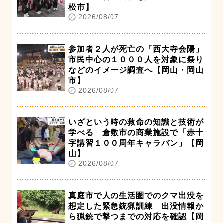
松市】
2026/08/07
参加者２人が死亡の「西大寺会陽」
市民中心の１０００人を対象に祭り
などのイメージ調査へ【岡山・岡山
市】
2026/08/07
いざという時の救命の知識と技術が
学べる 倉敷市の商業施設で「赤十
字講習１００周年キャラバン」【岡
山】
2026/08/07
真庭市で人の生活圏でのクマ出没を
想定した緊急銃猟訓練 出没情報か
ら猟銃で撃つまでの対応を確認【岡