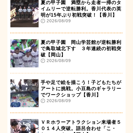
夏の甲子園 満塁から走者一掃のタ
イムリーで逆転勝利。香川代表の英
明が15年ぶり初戦突破！【香川】
2026/08/09
夏の甲子園 岡山学芸館が逆転勝利
で鳥取城北下す ３年連続の初戦突
破【岡山】
2026/08/09
手や足で絵を描こう！子どもたちが
アートに挑戦。小豆島のギャラリー
でワークショップ【香川】
2026/08/09
ＶＲホラーアトラクション来場者５
０１４人突破。語呂合わせ「こ・