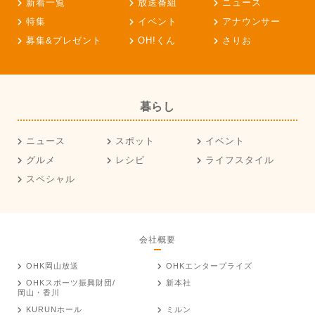
新着一覧
放送番組
ニュース
特集
イベント
アナウンサー
募集&プレゼント
OH!くん
さりお
暮らし
ニュース
スポット
イベント
グルメ
レシピ
ライフスタイル
スペシャル
会社概要
OHK岡山放送
OHKエンタープライズ
OHKスポーツ振興財団/
新本社
岡山・香川
KURUNホール
ミルン