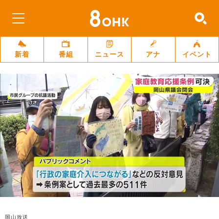
新着
番組
ニュース
アナ
イベント
岡山放送