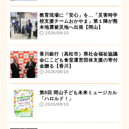
教育現場に「安心」を…「災害時学
校支援チームおかやま」第１陣が熊
本地震被災地へ出発【岡山】
2026/08/10
香川銀行（高松市）県社会福祉協議
会にこども食堂運営団体支援の寄付
金贈る【香川】
2026/08/10
第8回 岡山子ども未来ミュージカル
「ハロルド！」
2026/08/10