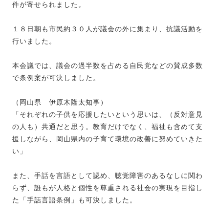
件が寄せられました。
１８日朝も市民約３０人が議会の外に集まり、抗議活動を
行いました。
本会議では、議会の過半数を占める自民党などの賛成多数
で条例案が可決しました。
（岡山県 伊原木隆太知事）
「それぞれの子供を応援したいという思いは、（反対意見
の人も）共通だと思う。教育だけでなく、福祉も含めて支
援しながら、岡山県内の子育て環境の改善に努めていきた
い」
また、手話を言語として認め、聴覚障害のあるなしに関わ
らず、誰もが人格と個性を尊重される社会の実現を目指し
た「手話言語条例」も可決しました。