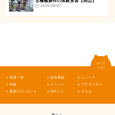
る機械操作の体験実習【岡山】
2026/08/07
新着一覧
放送番組
ニュース
特集
イベント
アナウンサー
募集&プレゼント
OH!くん
さりお