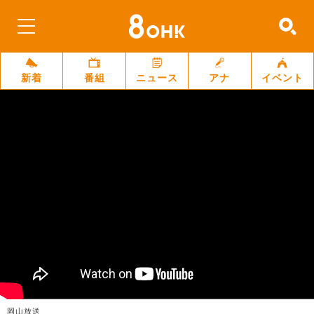
新着
番組
ニュース
アナ
イベント
岡山放送