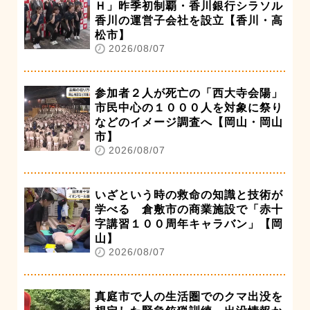
Ｈ」昨季初制覇・香川銀行シラソル
香川の運営子会社を設立【香川・高
松市】
2026/08/07
参加者２人が死亡の「西大寺会陽」
市民中心の１０００人を対象に祭り
などのイメージ調査へ【岡山・岡山
市】
2026/08/07
いざという時の救命の知識と技術が
学べる 倉敷市の商業施設で「赤十
字講習１００周年キャラバン」【岡
山】
2026/08/07
真庭市で人の生活圏でのクマ出没を