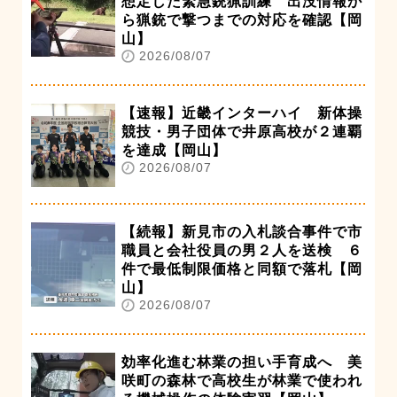
想定した緊急銃猟訓練 出没情報か
ら猟銃で撃つまでの対応を確認【岡
山】
2026/08/07
【速報】近畿インターハイ 新体操
競技・男子団体で井原高校が２連覇
を達成【岡山】
2026/08/07
【続報】新見市の入札談合事件で市
職員と会社役員の男２人を送検 ６
件で最低制限価格と同額で落札【岡
山】
2026/08/07
効率化進む林業の担い手育成へ 美
咲町の森林で高校生が林業で使われ