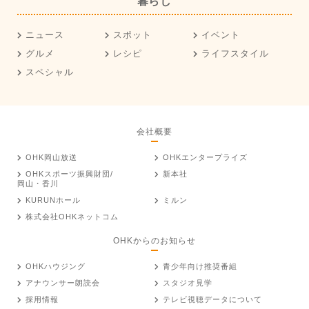
暮らし
ニュース
スポット
イベント
グルメ
レシピ
ライフスタイル
スペシャル
会社概要
OHK岡山放送
OHKエンタープライズ
OHKスポーツ振興財団/
新本社
岡山・香川
KURUNホール
ミルン
株式会社OHKネットコム
OHKからのお知らせ
OHKハウジング
青少年向け推奨番組
アナウンサー朗読会
スタジオ見学
採用情報
テレビ視聴データについて