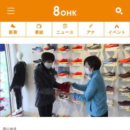
新着
番組
ニュース
アナ
イベント
岡山放送