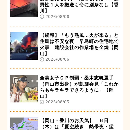
男性１人を搬送も命に別条なし【香
川】
2026/08/06
【続報】「もう熱風…火が来る」と
住民は不安な夜 早島町の住宅地で
火事 建設会社の作業場を全焼【岡
山】
2026/08/06
全英女子ＯＰ制覇・桑木志帆選手
（岡山市出身）が凱旋会見「これか
らもキラキラできるように」【岡
山】
2026/08/05
【岡山・香川のお天気】 ６日
（木）は「夏空続き 熱帯夜・猛