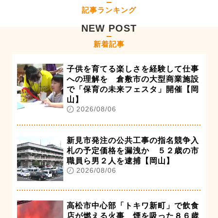
記事ランキング
NEW POST
新着記事
子供を育てる楽しさを経験して仕事
への理解を 倉敷市の大型商業施設
で「保育の未来フェスタ」開催【岡
山】
2026/08/06
新見市発注の公共工事の指名競争入
札の予定価格を漏洩か ５２歳の市
職員ら男２人を逮捕【岡山】
2026/08/06
高松市中心部「トキワ新町」で飲食
店が燃える火事 煙を吸った８６歳