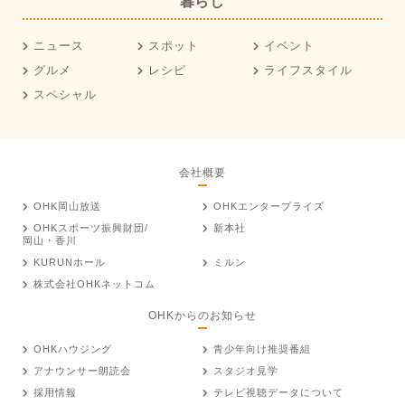
暮らし
ニュース
スポット
イベント
グルメ
レシピ
ライフスタイル
スペシャル
会社概要
OHK岡山放送
OHKエンタープライズ
OHKスポーツ振興財団/
新本社
岡山・香川
KURUNホール
ミルン
株式会社OHKネットコム
OHKからのお知らせ
OHKハウジング
青少年向け推奨番組
アナウンサー朗読会
スタジオ見学
採用情報
テレビ視聴データについて