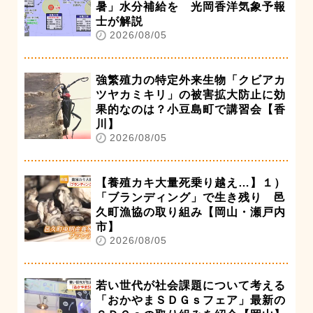
暑」水分補給を 光岡香洋気象予報
士が解説
2026/08/05
強繁殖力の特定外来生物「クビアカ
ツヤカミキリ」の被害拡大防止に効
果的なのは？小豆島町で講習会【香
川】
2026/08/05
【養殖カキ大量死乗り越え…】１）
「ブランディング」で生き残り 邑
久町漁協の取り組み【岡山・瀬戸内
市】
2026/08/05
若い世代が社会課題について考える
「おかやまＳＤＧｓフェア」最新の