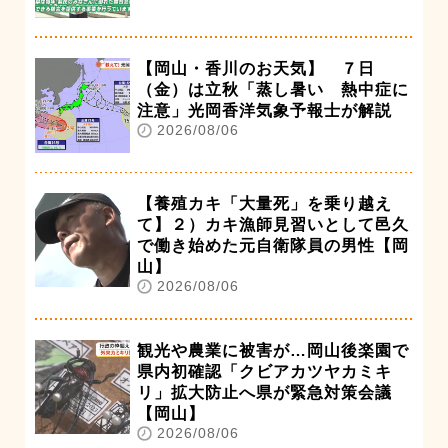
【岡山・香川のお天気】 ７日
（金）は立秋「蒸し暑い 熱中症に
注意」光岡香洋気象予報士が解説
2026/08/06
【養殖カキ「大量死」を乗り越え
て】２）カキ漁師見習いとして邑久
で働き始めた元自衛隊員の男性【岡
山】
2026/08/06
観光や農業に被害が…岡山後楽園で
県内初確認「クビアカツヤカミキ
リ」拡大防止へ県が緊急対策会議
【岡山】
2026/08/06