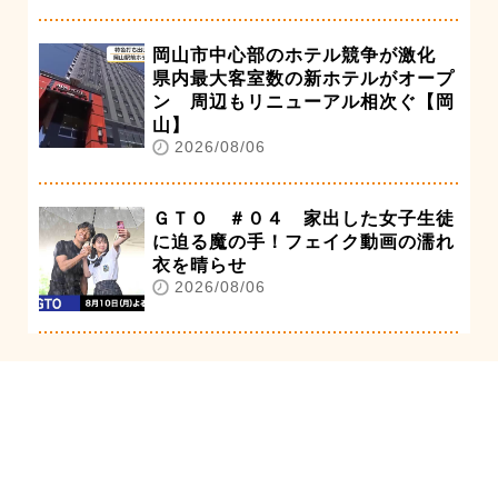
岡山市中心部のホテル競争が激化
県内最大客室数の新ホテルがオープ
ン 周辺もリニューアル相次ぐ【岡
山】
2026/08/06
ＧＴＯ ＃０４ 家出した女子生徒
に迫る魔の手！フェイク動画の濡れ
衣を晴らせ
2026/08/06