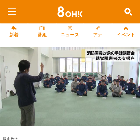
新着
番組
ニュース
アナ
イベント
岡山放送