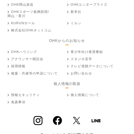
OHK岡山放送
OHKエンタープライズ
OHKスポーツ振興財団/
新本社
岡山・香川
KURUNホール
ミルン
株式会社OHKネットコム
OHKからのお知らせ
OHKハウジング
青少年向け推奨番組
アナウンサー朗読会
スタジオ見学
採用情報
テレビ視聴データについて
後援・共催等の申請について
お問い合わせ
個人情報の取扱
情報セキュリティ
個人情報について
免責事項