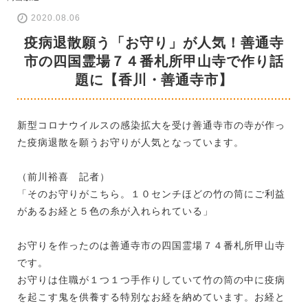
2020.08.06
疫病退散願う「お守り」が人気！善通寺
市の四国霊場７４番札所甲山寺で作り話
題に【香川・善通寺市】
新型コロナウイルスの感染拡大を受け善通寺市の寺が作っ
た疫病退散を願うお守りが人気となっています。
（前川裕喜 記者）
「そのお守りがこちら。１０センチほどの竹の筒にご利益
があるお経と５色の糸が入れられている」
お守りを作ったのは善通寺市の四国霊場７４番札所甲山寺
です。
お守りは住職が１つ１つ手作りしていて竹の筒の中に疫病
を起こす鬼を供養する特別なお経を納めています。お経と