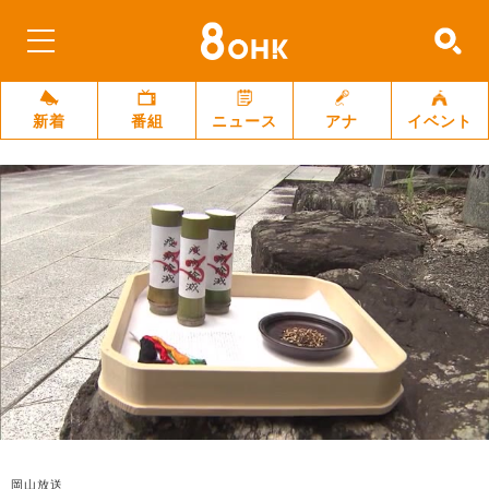
新着
番組
ニュース
アナ
イベント
岡山放送