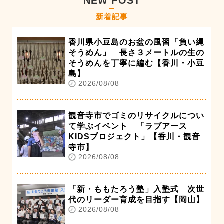
NEW POST
新着記事
香川県小豆島のお盆の風習「負い縄
そうめん」 長さ３メートルの生の
そうめんを丁寧に編む【香川・小豆
島】
2026/08/08
観音寺市でゴミのリサイクルについ
て学ぶイベント 「ラブアース
KIDSプロジェクト」【香川・観音
寺市】
2026/08/08
「新・ももたろう塾」入塾式 次世
代のリーダー育成を目指す【岡山】
2026/08/08