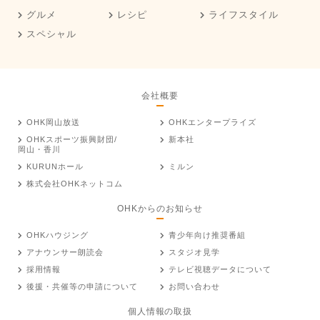
グルメ
レシピ
ライフスタイル
スペシャル
会社概要
OHK岡山放送
OHKエンタープライズ
OHKスポーツ振興財団/
新本社
岡山・香川
KURUNホール
ミルン
株式会社OHKネットコム
OHKからのお知らせ
OHKハウジング
青少年向け推奨番組
アナウンサー朗読会
スタジオ見学
採用情報
テレビ視聴データについて
後援・共催等の申請について
お問い合わせ
個人情報の取扱