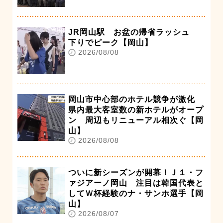
JR岡山駅 お盆の帰省ラッシュ
下りでピーク【岡山】
2026/08/08
岡山市中心部のホテル競争が激化
県内最大客室数の新ホテルがオープ
ン 周辺もリニューアル相次ぐ【岡
山】
2026/08/08
ついに新シーズンが開幕！Ｊ１・フ
ァジアーノ岡山 注目は韓国代表と
してＷ杯経験のナ・サンホ選手【岡
山】
2026/08/07