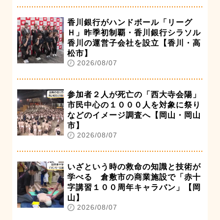
香川銀行がハンドボール「リーグ
Ｈ」昨季初制覇・香川銀行シラソル
香川の運営子会社を設立【香川・高
松市】
2026/08/07
参加者２人が死亡の「西大寺会陽」
市民中心の１０００人を対象に祭り
などのイメージ調査へ【岡山・岡山
市】
2026/08/07
いざという時の救命の知識と技術が
学べる 倉敷市の商業施設で「赤十
字講習１００周年キャラバン」【岡
山】
2026/08/07