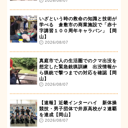
2026/08/07
いざという時の救命の知識と技術が
学べる 倉敷市の商業施設で「赤十
字講習１００周年キャラバン」【岡
山】
2026/08/07
真庭市で人の生活圏でのクマ出没を
想定した緊急銃猟訓練 出没情報か
ら猟銃で撃つまでの対応を確認【岡
山】
2026/08/07
【速報】近畿インターハイ 新体操
競技・男子団体で井原高校が２連覇
を達成【岡山】
2026/08/07