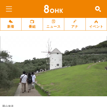
新着
番組
ニュース
アナ
イベント
岡山放送