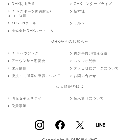
OHK岡山放送
OHKエンタープライズ
OHKスポーツ振興財団/
新本社
岡山・香川
KURUNホール
ミルン
株式会社OHKネットコム
OHKからのお知らせ
OHKハウジング
青少年向け推奨番組
アナウンサー朗読会
スタジオ見学
採用情報
テレビ視聴データについて
後援・共催等の申請について
お問い合わせ
個人情報の取扱
情報セキュリティ
個人情報について
免責事項