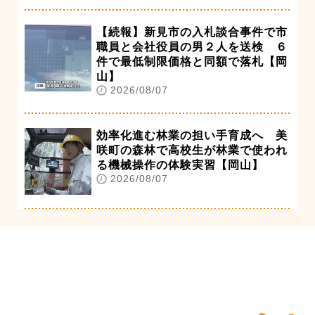
【続報】新見市の入札談合事件で市
職員と会社役員の男２人を送検 ６
件で最低制限価格と同額で落札【岡
山】
2026/08/07
効率化進む林業の担い手育成へ 美
咲町の森林で高校生が林業で使われ
る機械操作の体験実習【岡山】
2026/08/07