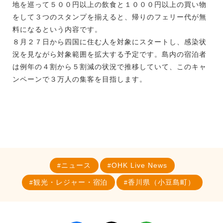
地を巡って５００円以上の飲食と１０００円以上の買い物
をして３つのスタンプを揃えると、帰りのフェリー代が無
料になるという内容です。
８月２７日から四国に住む人を対象にスタートし、感染状
況を見ながら対象範囲を拡大する予定です。島内の宿泊者
は例年の４割から５割減の状況で推移していて、このキャ
ンペーンで３万人の集客を目指します。
ニュース
OHK Live News
観光・レジャー・宿泊
香川県（小豆島町）