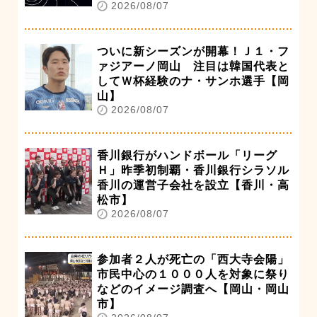
2026/08/07
ついに新シーズンが開幕！Ｊ１・フ
ァジアーノ岡山 注目は韓国代表と
してＷ杯経験のナ・サンホ選手【岡
山】
2026/08/07
香川銀行がハンドボール「リーグ
Ｈ」昨季初制覇・香川銀行シラソル
香川の運営子会社を設立【香川・高
松市】
2026/08/07
参加者２人が死亡の「西大寺会陽」
市民中心の１０００人を対象に祭り
などのイメージ調査へ【岡山・岡山
市】