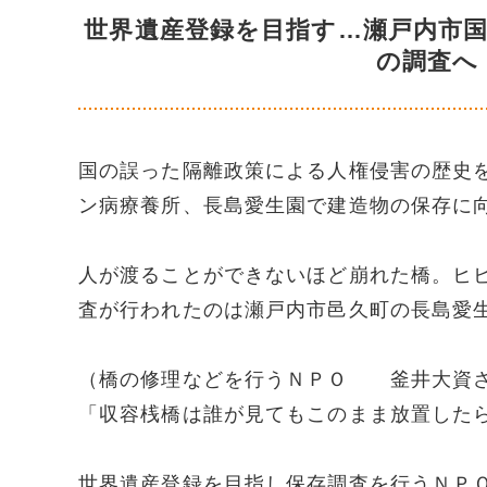
世界遺産登録を目指す…瀬戸内市
の調査へ
国の誤った隔離政策による人権侵害の歴史
ン病療養所、長島愛生園で建造物の保存に
人が渡ることができないほど崩れた橋。ヒ
査が行われたのは瀬戸内市邑久町の長島愛
（橋の修理などを行うＮＰＯ 釜井大資
「収容桟橋は誰が見てもこのまま放置した
世界遺産登録を目指し保存調査を行うＮＰ