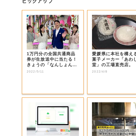
ピックアップ
1万円分の全国共通商品
愛媛県に本社を構え
券が生放送中に当たる！
菓子メーカー「あわ
きょうの「なんしょん？
堂」の工場直売店。
生電話クイズ」...
2022/5/11
2022/4/8