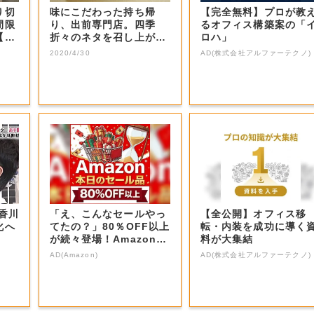
り切
味にこだわった持ち帰
【完全無料】プロが教
間限
り、出前専門店。四季
るオフィス構築案の「
【岡
折々のネタを召し上が
ロハ」
れ。
2020/4/30
AD(株式会社アルファーテクノ)
香川
「え、こんなセールやっ
【全公開】オフィス移
化へ
てたの？」80％OFF以上
転・内装を成功に導く
が続々登場！Amazonの
料が大集結
本気が...
AD(Amazon)
AD(株式会社アルファーテクノ)