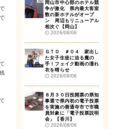
岡山市中心部のホテル競
で
争が激化 県内最大客室
数の新ホテルがオープ
で
ン 周辺もリニューアル
相次ぐ【岡山】
2026/08/06
ＧＴＯ ＃０４ 家出し
た女子生徒に迫る魔の
て
手！フェイク動画の濡れ
衣を晴らせ
残
2026/08/06
８月３０日投開票の県知
て
事選で県内初の電子投票
を実施の善通寺市で市職
員対象に「電子投票説明
会」【香川】
2026/08/06