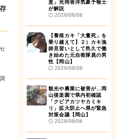
意」光岡香洋気象予報士
存
が解説
2026/08/06
【養殖カキ「大量死」を
乗り越えて】２）カキ漁
セ
師見習いとして邑久で働
き始めた元自衛隊員の男
性【岡山】
2026/08/06
調
観光や農業に被害が…岡
山後楽園で県内初確認
「クビアカツヤカミキ
リ」拡大防止へ県が緊急
対策会議【岡山】
2026/08/06