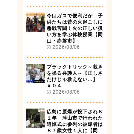
今はガスで便利だが…子
供たちは昔の火起こしに
悪戦苦闘！火の正しい扱
い方を学ぶ体験授業【岡
山・赤磐市】
2026/08/06
ブラックトリック～裁き
を操る弁護人～【正しさ
だけじゃ救えない…】
＃０４
2026/08/06
広島に原爆が投下され８
１年 津山市で行われた
追悼式に参列の被爆者は
８７歳女性１人に【岡