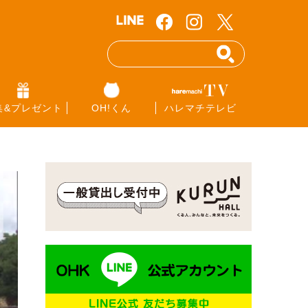
集&プレゼント
OH!くん
ハレマチテレビ