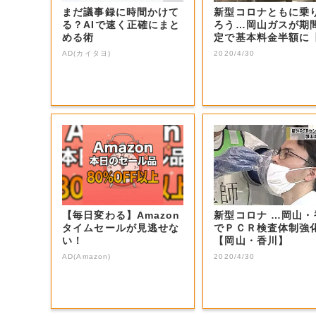
まだ議事録に時間かけて
新型コロナともに乗
る？AIで速く正確にまと
ろう…岡山ガスが期
める術
定で基本料金半額に
山・岡山市】
AD(カイタヨ)
2020/4/30
【毎日変わる】Amazon
新型コロナ …岡山・
タイムセールが見逃せな
でＰＣＲ検査体制強
い！
【岡山・香川】
AD(Amazon)
2020/4/30