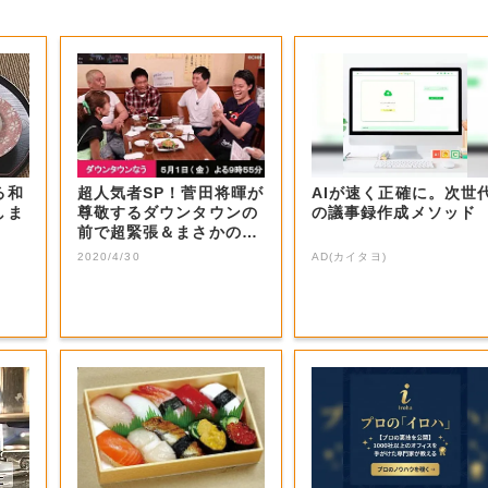
る和
超人気者SP！菅田将暉が
AIが速く正確に。次世
しま
尊敬するダウンタウンの
の議事録作成メソッド
前で超緊張＆まさかの大
号泣！思いを...
2020/4/30
AD(カイタヨ)