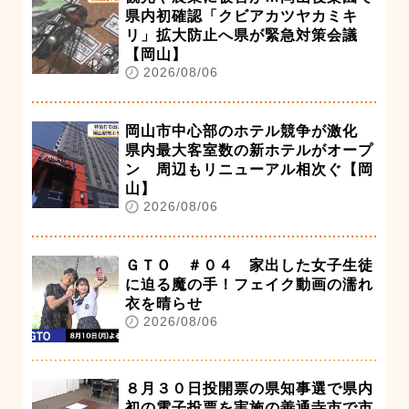
県内初確認「クビアカツヤカミキ
リ」拡大防止へ県が緊急対策会議
【岡山】
2026/08/06
岡山市中心部のホテル競争が激化
県内最大客室数の新ホテルがオープ
ン 周辺もリニューアル相次ぐ【岡
山】
2026/08/06
ＧＴＯ ＃０４ 家出した女子生徒
に迫る魔の手！フェイク動画の濡れ
衣を晴らせ
2026/08/06
８月３０日投開票の県知事選で県内
初の電子投票を実施の善通寺市で市