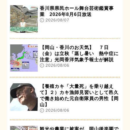
香川県県民ホール舞台芸術鑑賞事
業 2026年8月6日放送
2026/08/07
【岡山・香川のお天気】 ７日
（金）は立秋「蒸し暑い 熱中症に
注意」光岡香洋気象予報士が解説
2026/08/06
【養殖カキ「大量死」を乗り越え
て】２）カキ漁師見習いとして邑久
で働き始めた元自衛隊員の男性【岡
山】
2026/08/06
観光や農業に被害が…岡山後楽園で