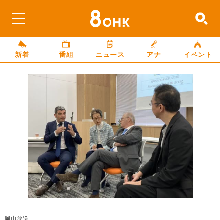
新着
番組
ニュース
アナ
イベント
岡山放送